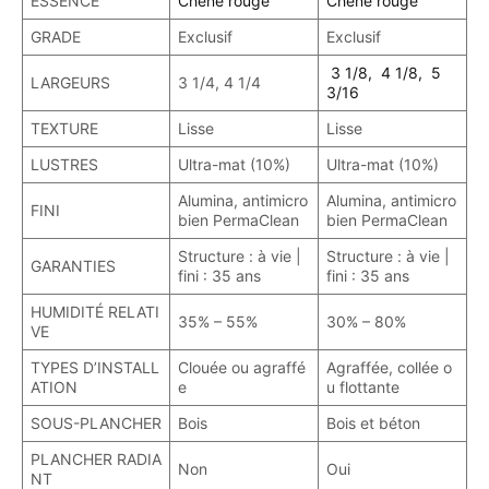
ESSENCE
Chêne rouge
Chêne rouge
GRADE
Exclusif
Exclusif
3 1/8, 4 1/8, 5
LARGEURS
3 1/4, 4 1/4
3/16
TEXTURE
Lisse
Lisse
LUSTRES
Ultra-mat (10%)
Ultra-mat (10%)
Alumina, antimicro
Alumina, antimicro
FINI
bien PermaClean
bien PermaClean
Structure : à vie |
Structure : à vie |
GARANTIES
fini : 35 ans
fini : 35 ans
HUMIDITÉ RELATI
35% – 55%
30% – 80%
VE
TYPES D’INSTALL
Clouée ou agraffé
Agraffée, collée o
ATION
e
u flottante
SOUS-PLANCHER
Bois
Bois et béton
PLANCHER RADIA
Non
Oui
NT