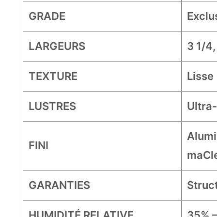
GRADE
Exclu
LARGEURS
3 1/4,
TEXTURE
Lisse
LUSTRES
Ultra
Alumi
FINI
maCl
GARANTIES
Struct
HUMIDITÉ RELATIVE
35% 