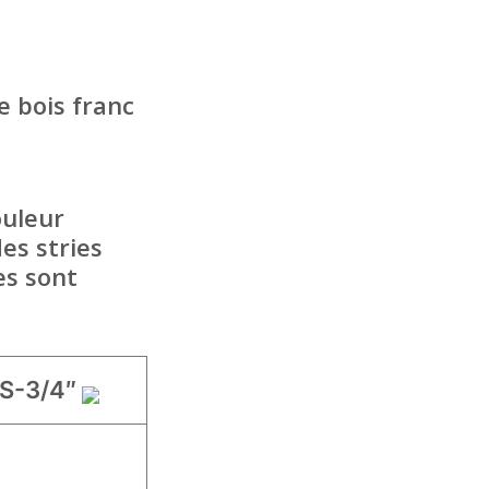
e bois franc
ouleur
es stries
es sont
IS-3/4″