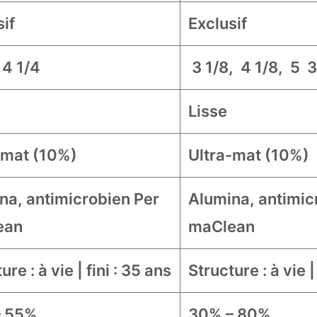
sif
Exclusif
 4 1/4
3 1/8, 4 1/8, 5 
Lisse
-mat (10%)
Ultra-mat (10%)
na, antimicrobien Per
Alumina, antimic
ean
maClean
ure : à vie | fini : 35 ans
Structure : à vie |
– 55%
30% – 80%