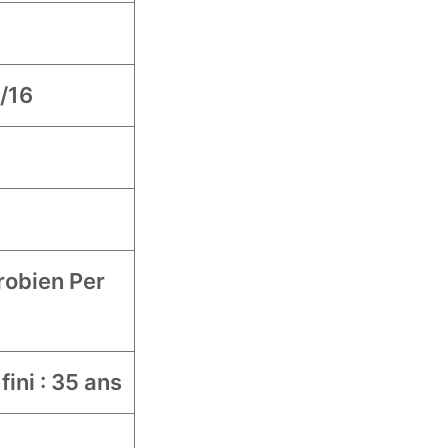
3/16
robien Per
 fini : 35 ans