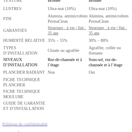
TEXTURE
Brossée
Brossée
LUSTRES
Ultra-mat (10%)
Ultra-mat (10%)
Alumina, antimicrobien
Alumina, antimicrobien
FINI
PermaClean
PermaClean
Structure : à vie | fini :
Structure : à vie | fini :
GARANTIES
35 ans
35 ans
HUMIDITÉ RELATIVE
35% – 55%
30% – 80%
TYPES
Agraffée, collée ou
Clouée ou agraffée
D’INSTALLATION
flottante
NIVEAUX
Rez-de-chaussée et à
Sous-sol, rez-de-
D’INSTALLATION
l’étage
chaussée et à l’étage
PLANCHER RADIANT
Non
Oui
FICHE TECHNIQUE
PLANCHER
FICHE TECHNIQUE
MOULURE
GUIDE DE GARANTIE
ET D’INSTALLATION
Politique de confidentialité