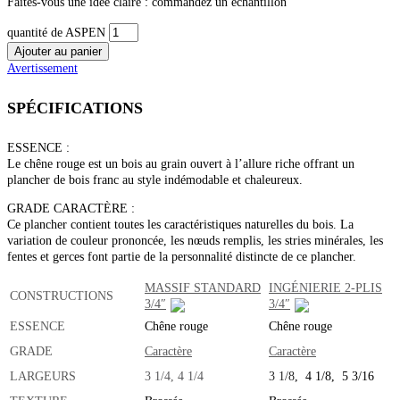
Faites-vous une idée claire : commandez un échantillon
quantité de ASPEN
Ajouter au panier
Avertissement
SPÉCIFICATIONS
ESSENCE :
Le chêne rouge est un bois au grain ouvert à l’allure riche offrant un
plancher de bois franc au style indémodable et chaleureux.
GRADE CARACTÈRE :
Ce plancher contient toutes les caractéristiques naturelles du bois. La
variation de couleur prononcée, les nœuds remplis, les stries minérales, les
fentes et gerces font partie de la personnalité distincte de ce plancher.
MASSIF STANDARD
INGÉNIERIE 2-PLIS
CONSTRUCTIONS
3/4″
3/4″
ESSENCE
Chêne rouge
Chêne rouge
GRADE
Caractère
Caractère
LARGEURS
3 1/4, 4 1/4
3 1/8
, 4 1/8, 5 3/16