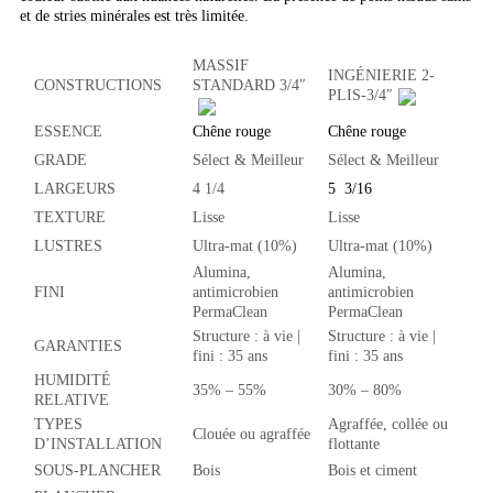
et de stries minérales est très limitée.
MASSIF
INGÉNIERIE 2-
CONSTRUCTIONS
STANDARD 3/4″
PLIS-3/4″
ESSENCE
Chêne rouge
Chêne rouge
GRADE
Sélect & Meilleur
Sélect & Meilleur
LARGEURS
4 1/4
5 3/16
TEXTURE
Lisse
Lisse
LUSTRES
Ultra-mat (10%)
Ultra-mat (10%)
Alumina,
Alumina,
FINI
antimicrobien
antimicrobien
PermaClean
PermaClean
Structure : à vie |
Structure : à vie |
GARANTIES
fini : 35 ans
fini : 35 ans
HUMIDITÉ
35% – 55%
30% – 80%
RELATIVE
TYPES
Agraffée, collée ou
Clouée ou agraffée
D’INSTALLATION
flottante
SOUS-PLANCHER
Bois
Bois et ciment