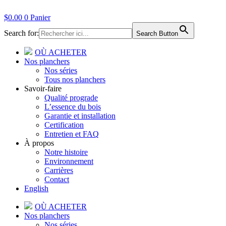
$
0.00
0
Panier
Search for:
Search Button
OÙ ACHETER
Nos planchers
Nos séries
Tous nos planchers
Savoir-faire
Qualité prograde
L’essence du bois
Garantie et installation
Certification
Entretien et FAQ
À propos
Notre histoire
Environnement
Carrières
Contact
English
OÙ ACHETER
Nos planchers
Nos séries